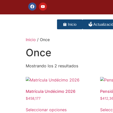
🏫 Inicio
🗳️ Actualizaci
Inicio
/ Once
Once
Mostrando los 2 resultados
Matrícula Undécimo 2026
Pensi
$
458,177
$
412,3
Seleccionar opciones
Selecc