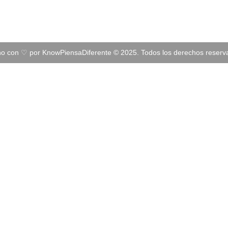
o con ♡ por
KnowPiensaDiferente
©︎ 2025. Todos los derechos reserv