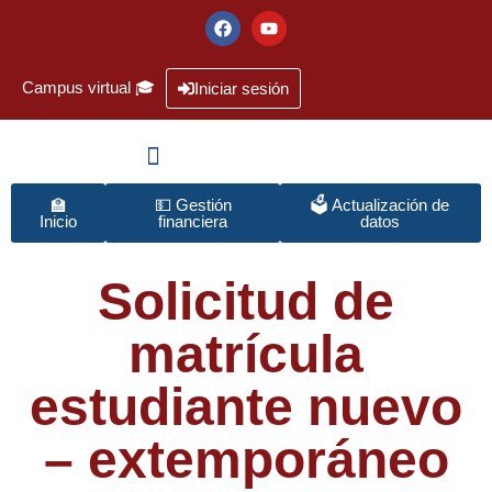
Campus virtual 🎓
Iniciar sesión
🏫
💵 Gestión
🗳️ Actualización de
Inicio
financiera
datos
Solicitud de
matrícula
estudiante nuevo
– extemporáneo