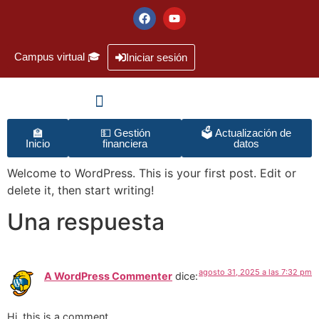
Campus virtual 🎓
Iniciar sesión
🏫
💵 Gestión
🗳️ Actualización de
Inicio
financiera
datos
Welcome to WordPress. This is your first post. Edit or
delete it, then start writing!
Una respuesta
agosto 31, 2025 a las 7:32 pm
A WordPress Commenter
dice:
Hi, this is a comment.